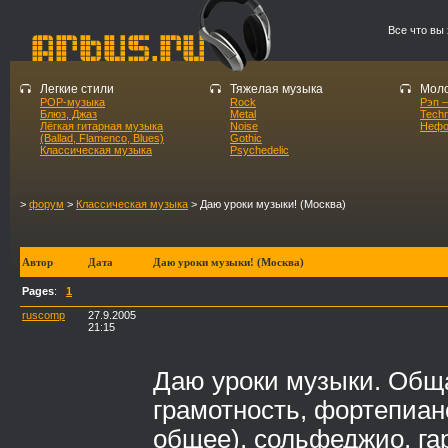
Все что вы
Легкие стили
Тяжелая музыка
Моло
POP-музыка
Rock
Рэп –
Блюз, Джаз
Metal
Tech
Лёгкая гитарная музыка
Noise
Нефо
(Ballad, Flamenco, Blues)
Gothic
Классическая музыка
Psychedelic
>
форум
>
Классическая музыка
> Даю уроки музыки! (Москва)
Автор
Дата
Даю уроки музыки! (Москва)
Pages
:
1
ruscomp
27.9.2005
21:15
Даю уроки музыки. Общ
грамотность, фортепиан
общее), сольфеджио, га