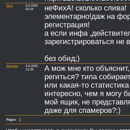
drug
8.9.2005
неФихА! сколько слива!
00:44
элементарно!даж на фо
регистрация!
а если инфа ,действител
зарегистрироваться не в
без обид;)
Kayman
8.9.2005
А мож мне кто объяснит,
23:39
региться? типа собирае
или какая-то статистика
интересно, чем я могу 
мой ящик, не представ
даже для спамеров?:)
Pages
:
1