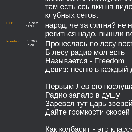
там есть ссылки на ви
клубных сетов.
rubik
7.7.2005
народ, че за фигня? не н
11:38
региться надо, вышли в
Freedom
7.8.2005
Пронеслась по лесу вес
18:38
В лесу радио мол есть
Называется - Freedom
Девиз: песню в каждый
Первым Лев его послуш
Радио запало в душу
Заревел тут царь звере
Дайте громкости скорей
Как колбасит - это класс