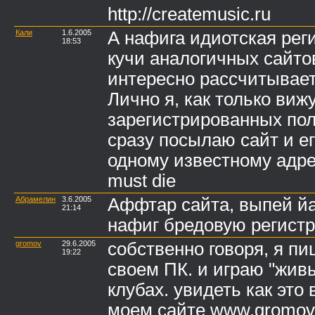
http://createmusic.ru
Кали
1.6.2005
А нафига идиотская рег
18:53
кучи аналогичных сайтов
интересно рассчитывае
Лично я, как только виж
зарегистрированных пол
сразу посылаю сайт и ег
одному известному адре
must die
Абрамелин
3.6.2005
Аффтар сайта, выпей йа
21:14
нафиг бредовую регист
gromov
29.6.2005
собственно говоря, я п
19:22
своем ПК. и играю "живь
клубах. увидеть как это
моем сайте www.gromov.