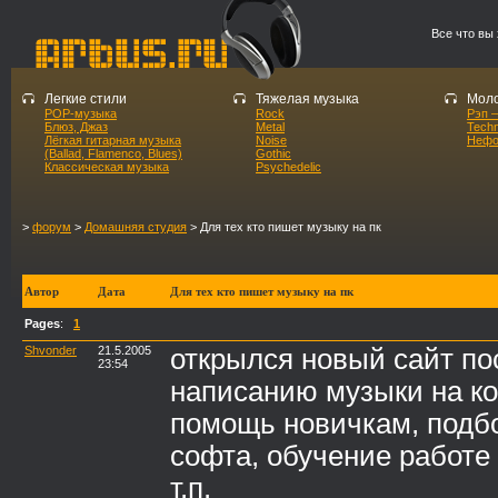
Все что вы
Легкие стили
Тяжелая музыка
Моло
POP-музыка
Rock
Рэп –
Блюз, Джаз
Metal
Tech
Лёгкая гитарная музыка
Noise
Нефо
(Ballad, Flamenco, Blues)
Gothic
Классическая музыка
Psychedelic
>
форум
>
Домашняя студия
> Для тех кто пишет музыку на пк
Автор
Дата
Для тех кто пишет музыку на пк
Pages
:
1
Shvonder
21.5.2005
открылся новый сайт п
23:54
написанию музыки на к
помощь новичкам, подб
софта, обучение работе
т.п.