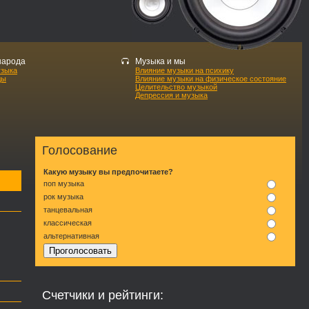
народа
Музыка и мы
узыка
Влияние музыки на психику
ды
Влияние музыки на физическое состояние
Целительство музыкой
Депрессия и музыка
Голосование
Какую музыку вы предпочитаете?
поп музыка
рок музыка
танцевальная
классическая
альтернативная
Счетчики и рейтинги: