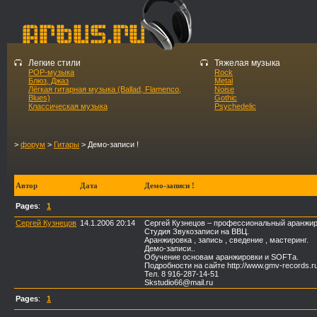
Легкие стили
Тяжелая музыка
POP-музыка
Rock
Блюз, Джаз
Metal
Лёгкая гитарная музыка (Ballad, Flamenco,
Noise
Blues)
Gothic
Классическая музыка
Psychedelic
>
форум
>
Гитары
> Демо-записи !
Автор
Дата
Демо-записи !
Pages
:
1
Сергей Кузнецов
14.1.2006 20:14
Сергей Кузнецов – профессиональный аранжир
Студия Звукозаписи на ВВЦ.
Аранжировка , запись , сведение , мастеринг.
Демо-записи..
Обучение основам аранжировки и SOFTа.
Подробности на сайте http://www.gmv-records.ru
Тел. 8 916-287-14-51
Skstudio66@mail.ru
Pages
:
1