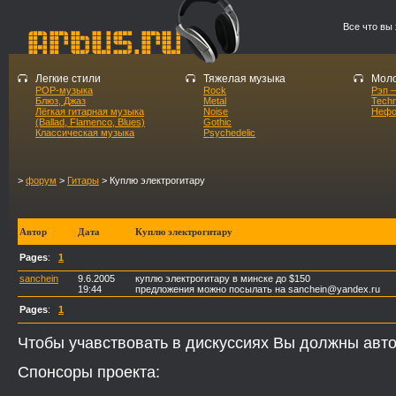
Все что вы
Легкие стили
Тяжелая музыка
Моло
POP-музыка
Rock
Рэп –
Блюз, Джаз
Metal
Tech
Лёгкая гитарная музыка
Noise
Нефо
(Ballad, Flamenco, Blues)
Gothic
Классическая музыка
Psychedelic
>
форум
>
Гитары
> Куплю электрогитару
Автор
Дата
Куплю электрогитару
Pages
:
1
sanchein
9.6.2005
куплю электрогитару в минске до $150
19:44
предложения можно посылать на sanchein@yandex.ru
Pages
:
1
Чтобы учавствовать в дискуссиях Вы должны авто
Спонсоры проекта: