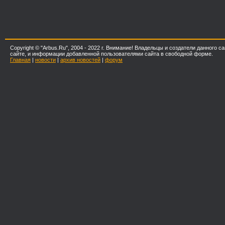
Copyright © "Arbus.Ru", 2004 - 2022 г. Внимание! Владельцы и создатели данного
сайте, и информации добавленной пользователями сайта в свободной форме.
Главная
|
новости
|
архив новостей
|
форум