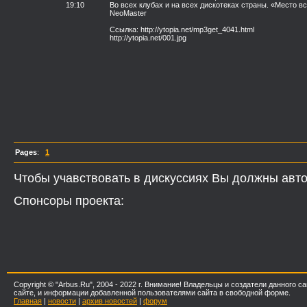
19:10
Во всех клубах и на всех дискотеках страны. «Место 
NeoMaster
Ссылка: http://ytopia.net/mp3get_4041.html
http://ytopia.net/001.jpg
Pages
:
1
Чтобы учавствовать в дискуссиях Вы должны авто
Спонсоры проекта:
Copyright © "Arbus.Ru", 2004 - 2022 г. Внимание! Владельцы и создатели данного
сайте, и информации добавленной пользователями сайта в свободной форме.
Главная
|
новости
|
архив новостей
|
форум