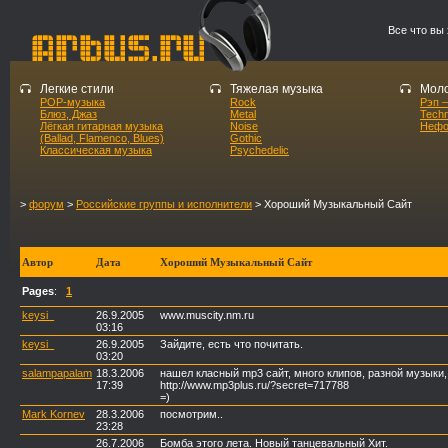
Все что вы
Легкие стили
Тяжелая музыка
Моло
POP-музыка
Rock
Рэп –
Блюз, Джаз
Metal
Tech
Лёгкая гитарная музыка
Noise
Нефо
(Ballad, Flamenco, Blues)
Gothic
Классическая музыка
Psychedelic
>
форум
>
Российские группы и исполнители
> Хороший Музыкальный Сайт
Автор
Дата
Хороший Музыкальный Сайт
Pages
:
1
keysi_
26.9.2005
www.muscity.nm.ru
03:16
keysi_
26.9.2005
Зайдите, есть что почитать.
03:20
salampapalam
18.3.2006
нашел класный mp3 сайт, много клипов, разной музыки,
17:39
http://www.mp3plus.ru/?secret=717788
=)
Mark Kornev
28.3.2006
посмотрим..
23:28
26.7.2006
Бомба этого лета. Новый танцевальный Хит.