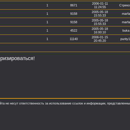
2006-01-11
1
8671
Стреко
11:24:55
2005-05-18
1
9158
marfa
15:55:33
2005-05-18
1
9158
marfa
15:55:33
2005-05-18
1
4522
buka
16:00:10
2006-01-15
1
11140
purity
20:45:20
ризироваться!
о сайта не несут ответственность за использование ссылок и информации, представлен