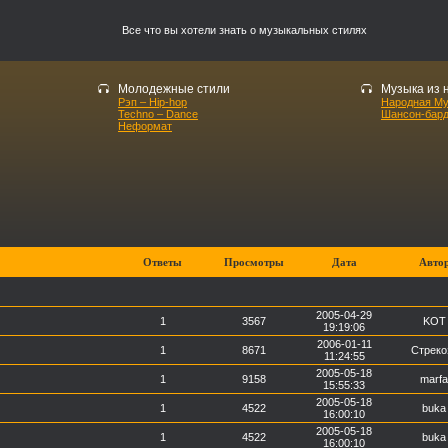
Все что вы хотели знать о музыкальных стилях
Молодежные стили
Музыка из 
Рэп – Hip-hop
Народная М
Techno – Dance
Шансон-бар
Неформат
Ответы
Просмотры
Дата
Авто
2005-04-29
1
3567
KOT
19:19:06
2006-01-11
1
8671
Стреко
11:24:55
2005-05-18
1
9158
marfa
15:55:33
2005-05-18
1
4522
buka
16:00:10
2005-05-18
1
4522
buka
16:00:10