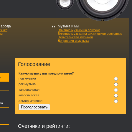
народа
Музыка и мы
узыка
Влияние музыки на психику
ды
Влияние музыки на физическое состояние
Целительство музыкой
Депрессия и музыка
Голосование
Какую музыку вы предпочитаете?
р
поп музыка
рок музыка
танцевальная
классическая
альтернативная
за
Счетчики и рейтинги: