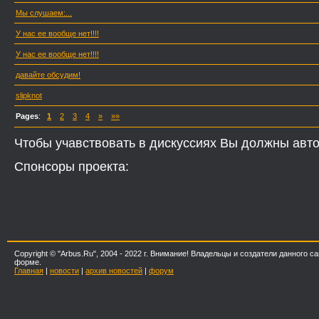
Мы слушаем:...
У нас ее вообще нет!!!!
У нас ее вообще нет!!!!
давайте обсудим!
slipknot
Pages
:
1
2
3
4
»
»»
Чтобы учавствовать в дискуссиях Вы должны авто
Спонсоры проекта:
Copyright © "Arbus.Ru", 2004 - 2022 г. Внимание! Владельцы и создатели данног
форме.
Главная
|
новости
|
архив новостей
|
форум