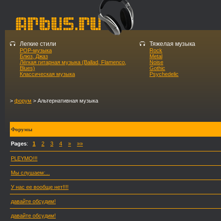
Легкие стили
Тяжелая музыка
POP-музыка
Rock
Блюз, Джаз
Metal
Лёгкая гитарная музыка (Ballad, Flamenco,
Noise
Blues)
Gothic
Классическая музыка
Psychedelic
>
форум
> Альтернативная музыка
Форумы
Pages
:
1
2
3
4
»
»»
PLEYMO!!!
Мы слушаем:...
У нас ее вообще нет!!!!
давайте обсудим!
давайте обсудим!